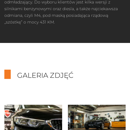
odmładzający. Do wyboru klientów jest kilka wersji z
silnikami benzynowymi oraz diesla, a także najciekawsza
odmiana, czyli M4, pod maską posiadająca rządową
„szóstkę” o mocy 431 KM.
GALERIA ZDJĘĆ