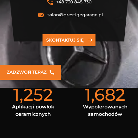
+48 730 848 730
salon@prestigegarage.pl
SKONTAKTUJ SIĘ
ZADZWOŃ TERAZ
1,252
1,682
Aplikacji powłok
Wypolerowanych
ceramicznych
samochodów