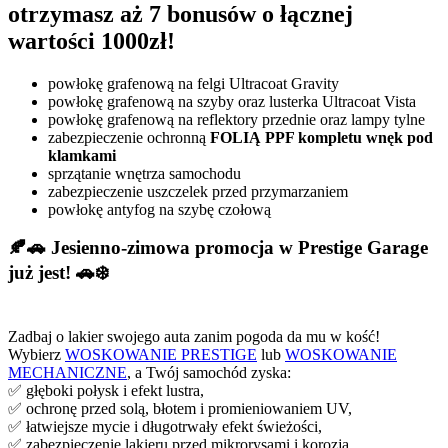
otrzymasz aż 7 bonusów o łącznej
wartości 1000zł!
powłokę grafenową na felgi Ultracoat Gravity
powłokę grafenową na szyby oraz lusterka Ultracoat Vista
powłokę grafenową na reflektory przednie oraz lampy tylne
zabezpieczenie ochronną
FOLIĄ PPF kompletu wnęk pod
klamkami
sprzątanie wnętrza samochodu
zabezpieczenie uszczelek przed przymarzaniem
powłokę antyfog na szybę czołową
🍂🚗 Jesienno-zimowa promocja w Prestige Garage
już jest! 🚗❄️
Zadbaj o lakier swojego auta zanim pogoda da mu w kość!
Wybierz
WOSKOWANIE PRESTIGE
lub
WOSKOWANIE
MECHANICZNE
, a Twój samochód zyska:
✅ głęboki połysk i efekt lustra,
✅ ochronę przed solą, błotem i promieniowaniem UV,
✅ łatwiejsze mycie i długotrwały efekt świeżości,
✅ zabezpieczenie lakieru przed mikrorysami i korozją.