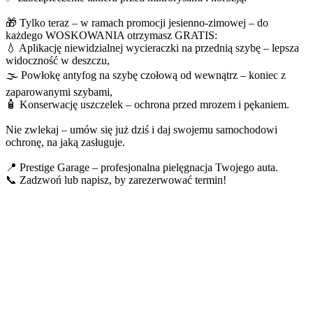
🎁 Tylko teraz – w ramach promocji jesienno-zimowej – do
każdego WOSKOWANIA otrzymasz GRATIS:
💧 Aplikację niewidzialnej wycieraczki na przednią szybę – lepsza
widoczność w deszczu,
🌫️ Powłokę antyfog na szybę czołową od wewnątrz – koniec z
zaparowanymi szybami,
🧴 Konserwację uszczelek – ochrona przed mrozem i pękaniem.
Nie zwlekaj – umów się już dziś i daj swojemu samochodowi
ochronę, na jaką zasługuje.
📍 Prestige Garage – profesjonalna pielęgnacja Twojego auta.
📞 Zadzwoń lub napisz, by zarezerwować termin!