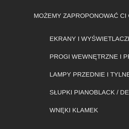
MOŻEMY ZAPROPONOWAĆ CI O
EKRANY I WYŚWIETLACZ
PROGI WEWNĘTRZNE I 
LAMPY PRZEDNIE I TYLN
SŁUPKI PIANOBLACK / D
WNĘKI KLAMEK