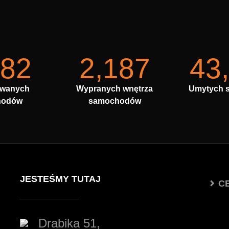
682
2,187
43
owanych
Wypranych wnętrza
Umytych 
hodów
samochodów
JESTEŚMY TUTAJ
C
Drabika 51,