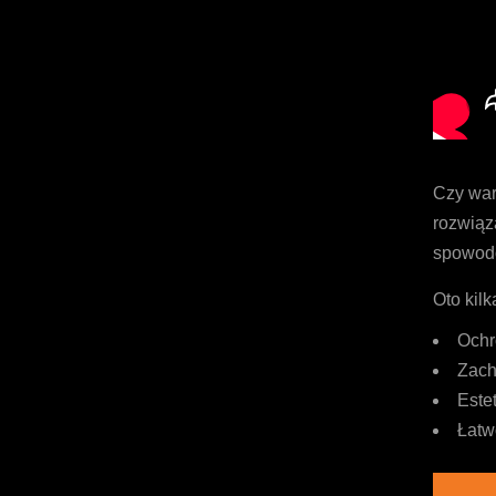
Czy war
rozwiąz
spowodo
Oto kil
Ochr
Zach
Este
Łatw