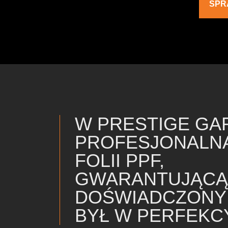
SPR
W PRESTIGE GA
PROFESJONALNĄ
FOLII PPF,
GWARANTUJĄCĄ 
DOŚWIADCZONY 
BYŁ W PERFEKCY