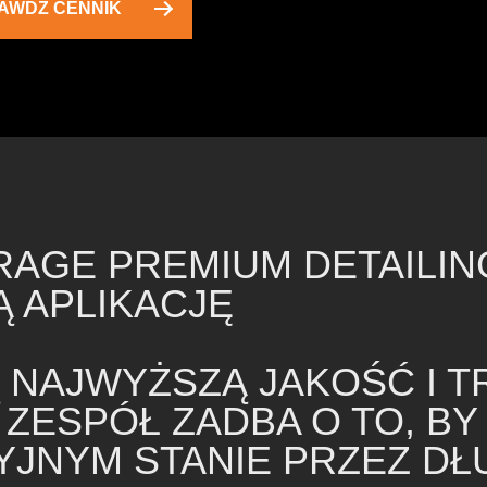
AWDŹ CENNIK
RAGE PREMIUM DETAILI
 APLIKACJĘ
NAJWYŻSZĄ JAKOŚĆ I T
ZESPÓŁ ZADBA O TO, B
JNYM STANIE PRZEZ DŁU