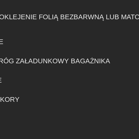
KLEJENIE FOLIĄ BEZBARWNĄ LUB MATO
E
PRÓG ZAŁADUNKOWY BAGAŻNIKA
E
EKORY