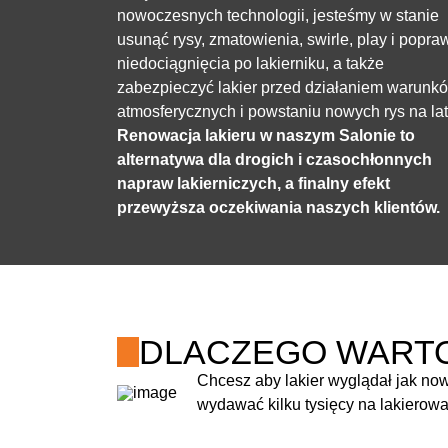
nowoczesnych technologii, jesteśmy w stanie
usunąć rysy, zmatowienia, swirle, play i popra
niedociągnięcia po lakierniku, a także
zabezpieczyć lakier przed działaniem warunk
atmosferycznych i powstaniu nowych rys na lat
Renowacja lakieru w naszym Salonie to
alternatywa dla drogich i czasochłonnych
napraw lakierniczych, a finalny efekt
przewyższa oczekiwania naszych klientów.
DLACZEGO WART
Chcesz aby lakier wyglądał jak now
wydawać kilku tysięcy na lakierow