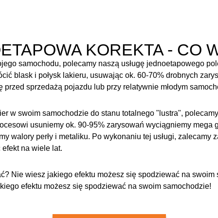
OETAPOWA KOREKTA - CO 
ojego samochodu, polecamy naszą usługę jednoetapowego poler
ć blask i połysk lakieru, usuwając ok. 60-70% drobnych zary
się przed sprzedażą pojazdu lub przy relatywnie młodym samoch
kier w swoim samochodzie do stanu totalnego "lustra", polecam
procesowi usuniemy ok. 90-95% zarysowań wyciągniemy mega gł
ijemy walory perły i metaliku. Po wykonaniu tej usługi, zalecamy
efekt na wiele lat.
rać? Nie wiesz jakiego efektu możesz się spodziewać na swoi
jakiego efektu możesz się spodziewać na swoim samochodzie!