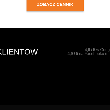
ZOBACZ CENNIK
KLIENTÓW
4,9 / 5
w Googl
4,9 / 5
na Facebooku (na 