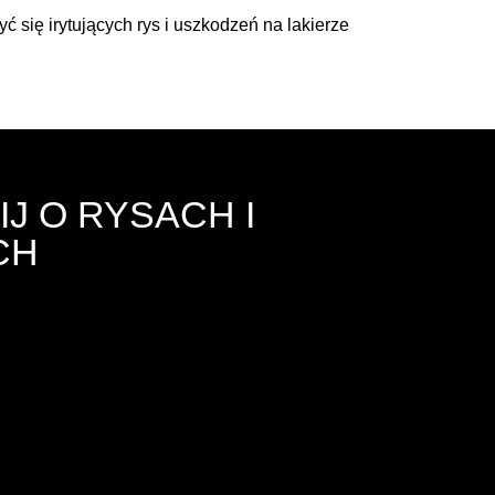
 się irytujących rys i uszkodzeń na lakierze
J O RYSACH I
CH