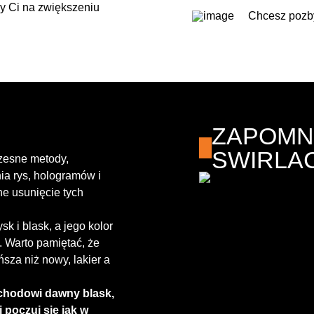
y Ci na zwiększeniu
Chcesz pozbyć
ZAPOMNI
SWIRLA
zesne metody,
nia rys, hologramów i
ne usunięcie tych
k i blask, a jego kolor
”. Warto pamiętać, że
ńsza niż nowy, lakier a
ochodowi dawny blask,
i poczuj się jak w