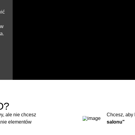
wić
ów
a.
O?
y, ale nie chcesz
Chcesz, aby 
anie elementów
salonu"