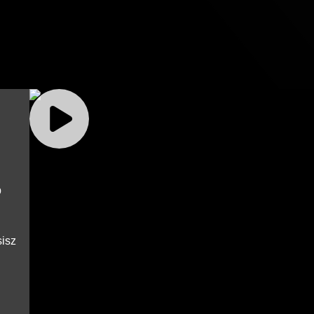
b
sisz