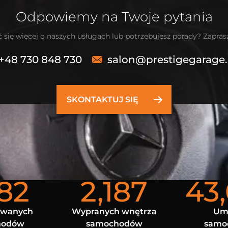
Odpowiemy na Twoje pytania
 się więcej o naszych usługach lub potrzebujesz porady? Zapra
+48 730 848 730
salon@prestigegarage.
SKONTAKTUJ SIĘ
682
2,187
43
owanych
Wypranych wnętrza
Um
hodów
samochodów
samo