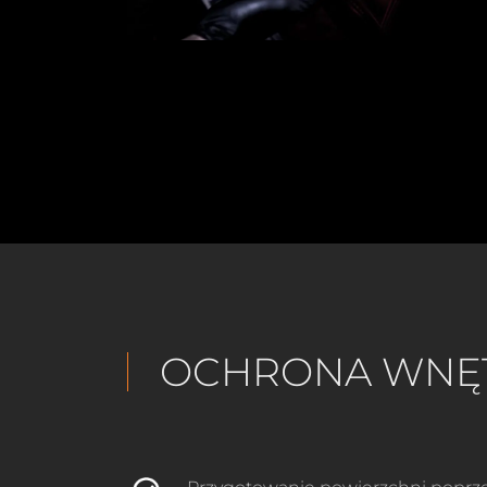
OCHRONA WNĘT