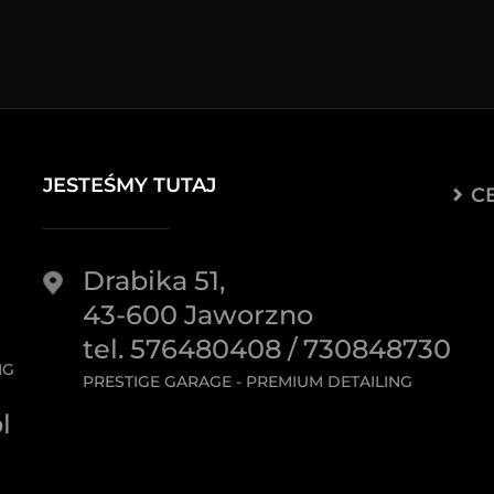
JESTEŚMY TUTAJ
C
Drabika 51,
43-600 Jaworzno
tel. 576480408 / 730848730
NG
PRESTIGE GARAGE - PREMIUM DETAILING
l