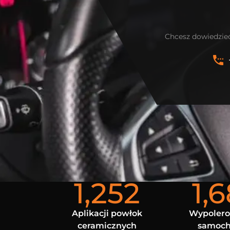
Chcesz dowiedzieć
1,252
1,
Aplikacji powłok
Wypoler
ceramicznych
samoc