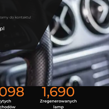
szamy do kontaktu!
pl
,098
1,690
ytych
Zregenerowanych
chodów
lamp