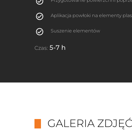
Przygotowanie powierzchni poprze
Aplikacja powłoki na elementy pla
Suszenie elementów
5-7 h
Czas:
GALERIA ZDJĘ