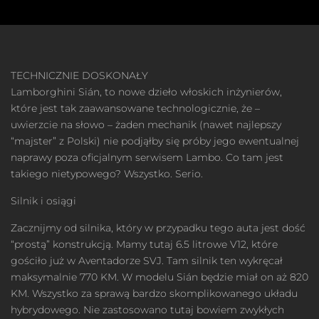
TECHNICZNIE DOSKONAŁY
Lamborghini Sián, to nowe dzieło włoskich inżynierów,
które jest tak zaawansowane technologicznie, że –
uwierzcie na słowo – żaden mechanik (nawet najlepszy
“majster” z Polski) nie podjąłby się próby jego ewentualnej
naprawy poza oficjalnym serwisem Lambo. Co tam jest
takiego nietypowego? Wszystko. Serio.
Silnik i osiągi
Zacznijmy od silnika, który w przypadku tego auta jest dość
“prostą” konstrukcją. Mamy tutaj 6.5 litrowe V12, które
gościło już w Aventadorze SVJ. Tam silnik ten wykręcał
maksymalnie 770 KM. W modelu Sián będzie miał on aż 820
KM. Wszystko za sprawą bardzo skomplikowanego układu
hybrydowego. Nie zastosowano tutaj bowiem zwykłych