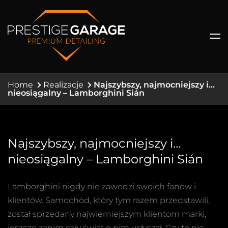
Home
Realizacje
Najszybszy, najmocniejszy i…
nieosiągalny – Lamborghini Sián
Najszybszy, najmocniejszy i…
nieosiągalny – Lamborghini Sián
Lamborghini nigdy nie zawodzi swoich fanów i
klientów. Samochód, który tym razem przedstawili,
został sprzedany najwierniejszym klientom marki,
jeszcze zanim cały świat o nim usłyszał. Czy to nie