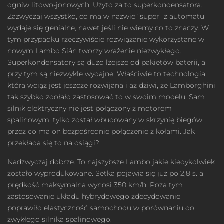
ogniw litowo-jonowych. Użyto za to superkondensatora.
Zazwyczaj wszystko, co ma w nazwie “super” z automatu
wydaje się genialne, nawet jeśli nie wiemy co to znaczy. W
tym przypadku rzeczywiście rozwiązanie wykorzystane w
nowym Lambo Sián tworzy wrażenie niezwykłego.
Superkondensatory są dużo lżejsze od pakietów baterii, a
przy tym są niezwykle wydajne. Właściwie to technologia,
która wciąż jest jeszcze rozwijana i aż dziwi, że Lamborghini
tak szybko zdołało zastosować to w swoim modelu. Sam
silnik elektryczny nie jest połączony z motorem
spalinowym, tylko został wbudowany w skrzynię biegów,
przez co ma on bezpośrednie połączenie z kołami. Jak
przekłada się to na osiągi?
Nadzwyczaj dobrze. To najszybsze Lambo jakie kiedykolwiek
zostało wyprodukowane. Setka pojawia się już po 2,8 s. a
prędkość maksymalna wynosi 350 km/h. Poza tym
zastosowanie układu hybrydowego zdecydowanie
poprawiło elastyczność samochodu w porównaniu do
zwykłego silnika spalinowego.