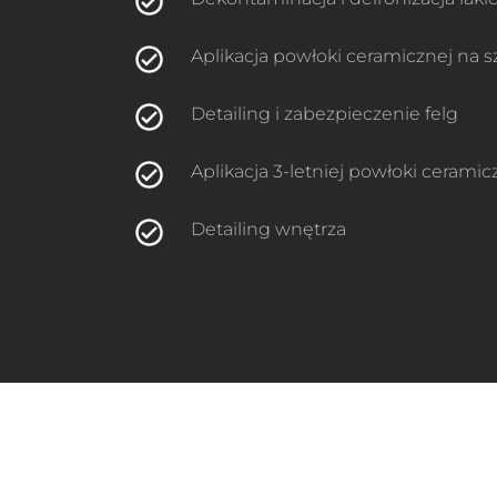
Aplikacja powłoki ceramicznej na sz
Detailing i zabezpieczenie felg
Aplikacja 3-letniej powłoki ceramicz
Detailing wnętrza