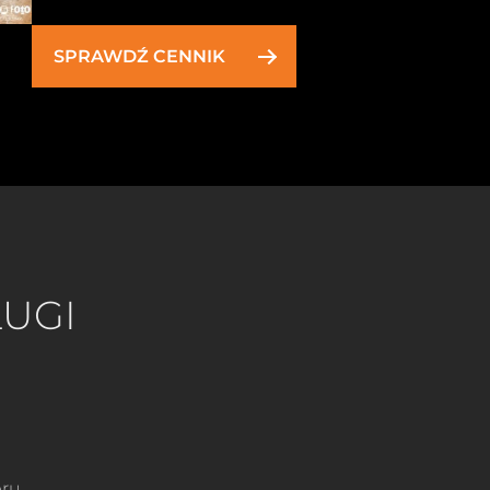
SPRAWDŹ CENNIK
UGI
eru