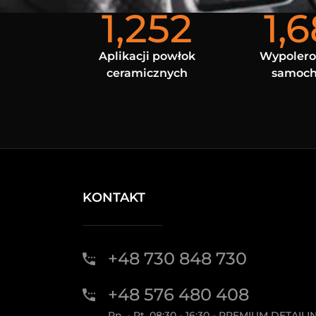
1,252
1,
Aplikacji powłok
Wypoler
ceramicznych
samoc
KONTAKT
+48 730 848 730
+48 576 480 408
Pn. - Pt. 08:30 - 16:30 - PREMIUM DETAILI