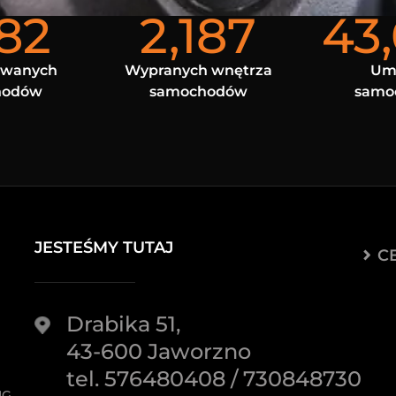
682
2,187
43
owanych
Wypranych wnętrza
Um
hodów
samochodów
samo
JESTEŚMY TUTAJ
C
Drabika 51,
43-600 Jaworzno
tel. 576480408 / 730848730
NG