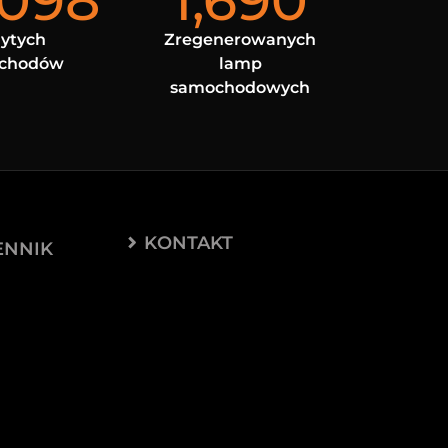
,098
1,690
ytych
Zregenerowanych
chodów
lamp
samochodowych
KONTAKT
ENNIK