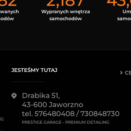
682
2,187
43
owanych
Wypranych wnętrza
Um
hodów
samochodów
samo
JESTEŚMY TUTAJ
C
Drabika 51,
43-600 Jaworzno
tel. 576480408 / 730848730
NG
PRESTIGE GARAGE - PREMIUM DETAILING