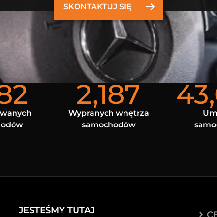
SKONTAKTUJ SIĘ
682
2,187
43
owanych
Wypranych wnętrza
Um
hodów
samochodów
samo
JESTEŚMY TUTAJ
C