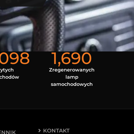
,098
1,690
ytych
Zregenerowanych
chodów
lamp
samochodowych
KONTAKT
ENNIK