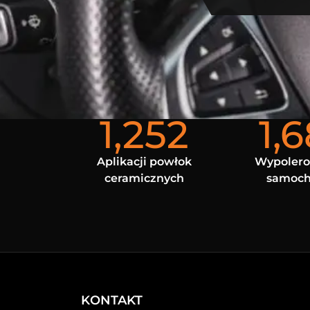
1,252
1,
Aplikacji powłok
Wypoler
ceramicznych
samoc
KONTAKT