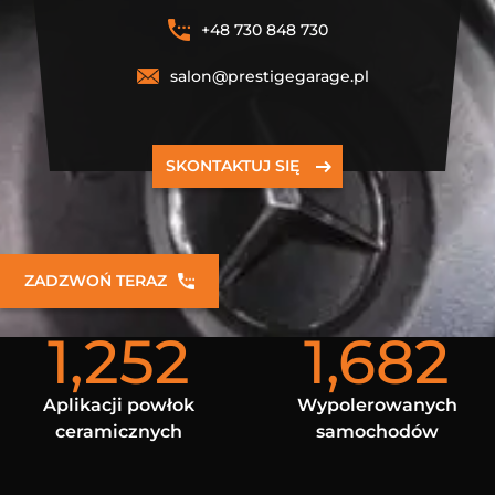
+48 730 848 730
salon@prestigegarage.pl
SKONTAKTUJ SIĘ
ZADZWOŃ TERAZ
1,252
1,682
Aplikacji powłok
Wypolerowanych
ceramicznych
samochodów