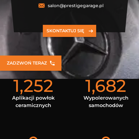
salon@prestigegarage.pl
SKONTAKTUJ SIĘ
ZADZWOŃ TERAZ
1,252
1,682
Aplikacji powłok
Wypolerowanych
ceramicznych
samochodów