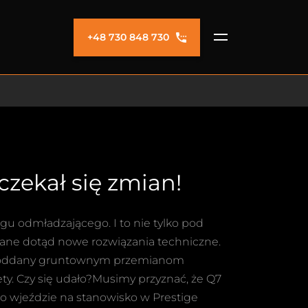
+48 730 848 730
zekał się zmian!
gu odmładzającego. I to nie tylko pod
ne dotąd nowe rozwiązania techniczne.
ał poddany gruntownym przemianom
y. Czy się udało?Musimy przyznać, że Q7
po wjeździe na stanowisko w Prestige