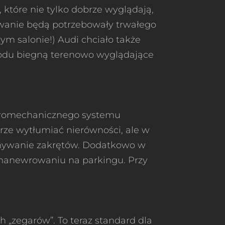
 które nie tylko dobrze wyglądają,
dowanie będą potrzebowały trwałego
ym salonie!) Audi chciało także
chodu biegną terenowo wyglądające
ektromechanicznego systemu
brze wytłumiać nierówności, ale w
konywanie zakrętów. Dodatkowo w
 manewrowaniu na parkingu. Przy
h „zegarów”. To teraz standard dla