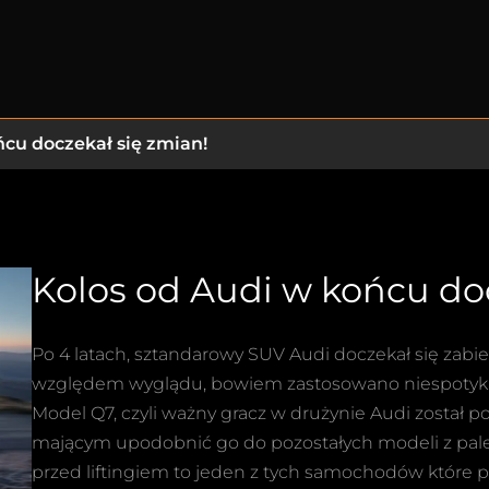
ńcu doczekał się zmian!
Kolos od Audi w końcu doc
Po 4 latach, sztandarowy SUV Audi doczekał się zabie
względem wyglądu, bowiem zastosowano niespotyka
Model Q7, czyli ważny gracz w drużynie Audi zost
mającym upodobnić go do pozostałych modeli z palet
przed liftingiem to jeden z tych samochodów które 