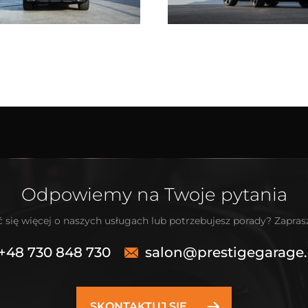
Odpowiemy na Twoje pytania
 się więcej o naszych usługach lub potrzebujesz porady? Zapra
+48 730 848 730
salon@prestigegarage.
SKONTAKTUJ SIĘ