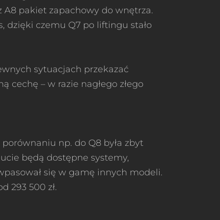
z A8 pakiet zapachowy do wnętrza.
dzięki czemu Q7 po liftingu stało
pewnych sytuacjach przekazać
ą cechę – w razie nagłego złego
 porównaniu np. do Q8 była zbyt
 aucie będą dostępne systemy,
 wpasował się w gamę innych modeli.
d 293 500 zł.