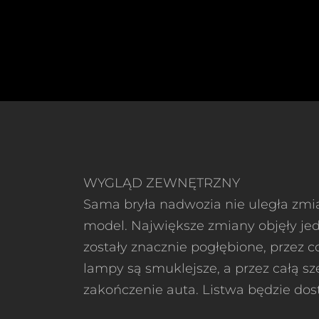
WYGLĄD ZEWNĘTRZNY
Sama bryła nadwozia nie uległa zmia
model. Największe zmiany objęły jed
zostały znacznie pogłębione, przez c
lampy są smuklejsze, a przez całą s
zakończenie auta. Listwa będzie dost