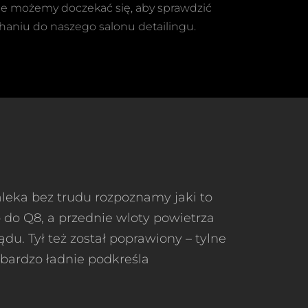
nie możemy doczekać się, aby sprawdzić
chaniu do naszego salonu detailingu.
leka bez trudu rozpoznamy jaki to
 do Q8, a przednie wloty powietrza
du. Tył też został poprawiony – tylne
 bardzo ładnie podkreśla