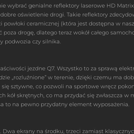
ie wybrać genialne reflektory laserowe HD Matrix,
dobre oświetlenie drogi. Takie reflektory zdecy
i powłoki ceramicznej (która jest dostępna w nasz
hać poza drogę, dlatego teraz wokół całego samo
y podwozia czy silnika.
właściwości jezdne Q7. Wszystko to za sprawą el
będzie „rozluźnione” w terenie, dzięki czemu ma do
aje się sztywne, co pozwoli na sportowe wręcz po
ch kół skrętnych, co ma przydać się zwłaszcza w
sa to na pewno przydatny element wyposażenia.
 Dwa ekrany na środku, trzeci zamiast klasycznyc