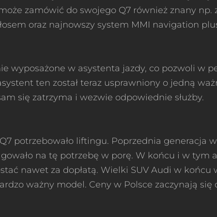
nt może zamówić do swojego Q7 również znany np. 
osem oraz najnowszy system MMI navigation plus, 
lnie wyposażone w asystenta jazdy, co pozwoli w 
ystent ten został teraz usprawniony o jedną ważn
am się zatrzyma i wezwie odpowiednie służby.
Q7 potrzebowało liftingu. Poprzednia generacja w
eagowało na tę potrzebę w porę. W końcu i w tym
ostać nawet za dopłatą. Wielki SUV Audi w końcu
bardzo ważny model. Ceny w Polsce zaczynają się o