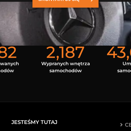
682
2,187
43
owanych
Wypranych wnętrza
Um
hodów
samochodów
samo
JESTEŚMY TUTAJ
C