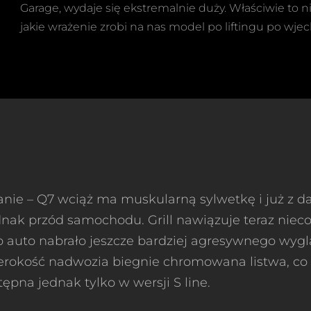
Garage, wydaje się ekstremalnie duży. Właściwie to 
jakie wrażenie zrobi na nas model po liftingu po wje
nie – Q7 wciąż ma muskularną sylwetkę i już z da
nak przód samochodu. Grill nawiązuje teraz nieco
o auto nabrało jeszcze bardziej agresywnego wyglą
zerokość nadwozia biegnie chromowana listwa, co
ępna jednak tylko w wersji S line.