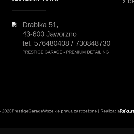
C
Drabika 51,
43-600 Jaworzno
tel. 576480408 / 730848730
PRESTIGE GARAGE - PREMIUM DETAILING
G
- 2026
PrestigeGarage
Wszelkie prawa zastrzeżone | Realizacja