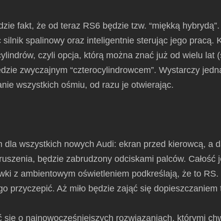
e fakt, że od teraz RS6 będzie tzw. “miękką hybrydą”. 
ilnik spalinowy oraz inteligentnie sterując jego pracą
lindrów, czyli opcja, którą można znać już od wielu lat
będzie zwyczajnym “czterocylindrowcem”. Wystarczy jed
ie wszystkich ośmiu, od razu je otwierając.
m dla wszystkich nowych Audi: ekran przed kierowcą, a d
od ruszenia, będzie zabrudzony odciskami palców. Całość
wki z ambientowym oświetleniem podkreślają, że to RS.
go przyczepić. Aż miło będzie zająć się dopieszczaniem
ć się o najnowocześniejszych rozwiązaniach, którymi chw