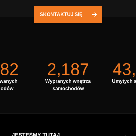
SKONTAKTUJ SIĘ
682
2,187
43
owanych
Wypranych wnętrza
Umytych 
hodów
samochodów
JESTEŚMY TUTAJ