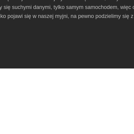
y się suchymi danymi, tylko samym samochodem, więc o
ko pojawi się w naszej myjni, na pewno podzielimy się 