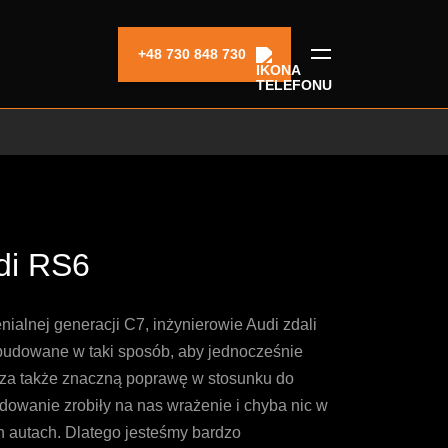
+48 730 848 730
di RS6
alnej generacji C7, inżynierowie Audi zdali
budowane w taki sposób, aby jednocześnie
za także znaczną poprawę w stosunku do
dowanie zrobiły na nas wrażenie i chyba nic w
h autach. Dlatego jesteśmy bardzo