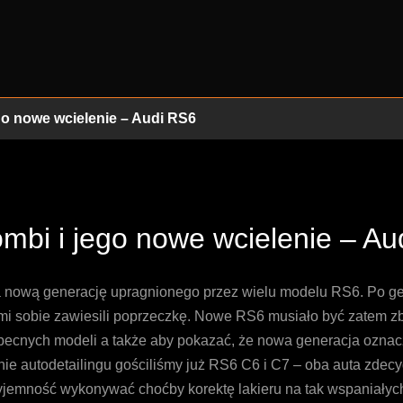
go nowe wcielenie – Audi RS6
mbi i jego nowe wcielenie – Au
 nową generację upragnionego przez wielu modelu RS6. Po geni
mi sobie zawiesili poprzeczkę. Nowe RS6 musiało być zatem z
ecnych modeli a także aby pokazać, że nowa generacja oznac
e autodetailingu gościliśmy już RS6 C6 i C7 – oba auta zdecy
yjemność wykonywać choćby korektę lakieru na tak wspaniałyc