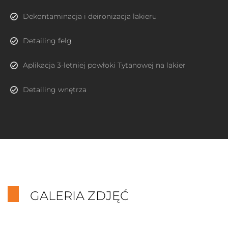
Dekontaminacja i deironizacja lakieru
Detailing felg
Aplikacja 3-letniej powłoki Tytanowej na lakier
Detailing wnętrza
GALERIA ZDJĘĆ