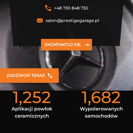
+48 730 848 730
salon@prestigegarage.pl
SKONTAKTUJ SIĘ
ZADZWOŃ TERAZ
1,252
1,682
Aplikacji powłok
Wypolerowanych
ceramicznych
samochodów